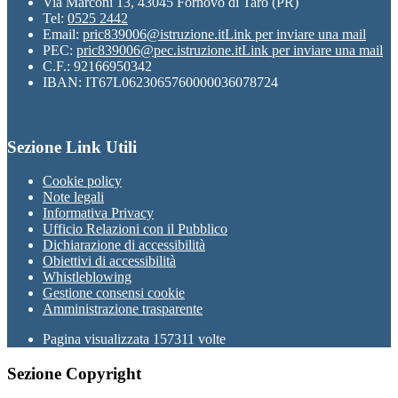
Via Marconi 13, 43045 Fornovo di Taro (PR)
Tel:
0525 2442
Email:
pric839006@istruzione.it
Link per inviare una mail
PEC:
pric839006@pec.istruzione.it
Link per inviare una mail
C.F.: 92166950342
IBAN: IT67L0623065760000036078724
Sezione Link Utili
Cookie policy
Note legali
Informativa Privacy
Ufficio Relazioni con il Pubblico
Dichiarazione di accessibilità
Obiettivi di accessibilità
Whistleblowing
Gestione consensi cookie
Amministrazione trasparente
Pagina visualizzata
157311
volte
Sezione Copyright