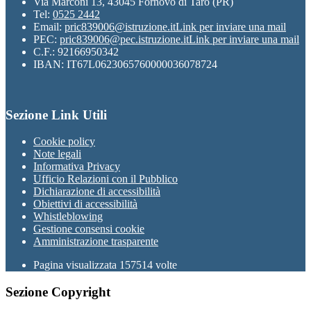
Via Marconi 13, 43045 Fornovo di Taro (PR)
Tel:
0525 2442
Email:
pric839006@istruzione.it
Link per inviare una mail
PEC:
pric839006@pec.istruzione.it
Link per inviare una mail
C.F.: 92166950342
IBAN: IT67L0623065760000036078724
Sezione Link Utili
Cookie policy
Note legali
Informativa Privacy
Ufficio Relazioni con il Pubblico
Dichiarazione di accessibilità
Obiettivi di accessibilità
Whistleblowing
Gestione consensi cookie
Amministrazione trasparente
Pagina visualizzata
157514
volte
Sezione Copyright