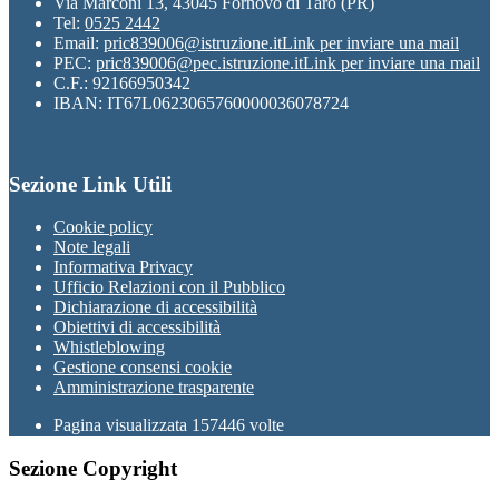
Via Marconi 13, 43045 Fornovo di Taro (PR)
Tel:
0525 2442
Email:
pric839006@istruzione.it
Link per inviare una mail
PEC:
pric839006@pec.istruzione.it
Link per inviare una mail
C.F.: 92166950342
IBAN: IT67L0623065760000036078724
Sezione Link Utili
Cookie policy
Note legali
Informativa Privacy
Ufficio Relazioni con il Pubblico
Dichiarazione di accessibilità
Obiettivi di accessibilità
Whistleblowing
Gestione consensi cookie
Amministrazione trasparente
Pagina visualizzata
157446
volte
Sezione Copyright