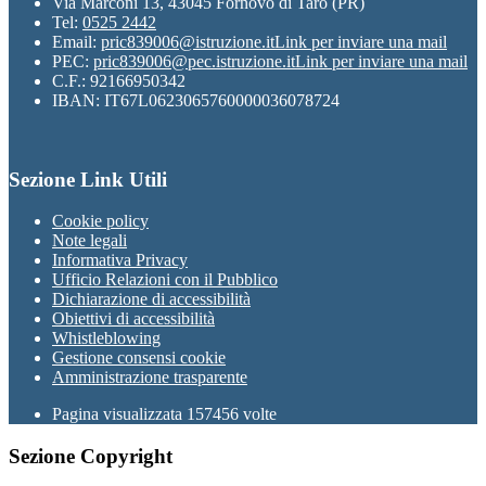
Via Marconi 13, 43045 Fornovo di Taro (PR)
Tel:
0525 2442
Email:
pric839006@istruzione.it
Link per inviare una mail
PEC:
pric839006@pec.istruzione.it
Link per inviare una mail
C.F.: 92166950342
IBAN: IT67L0623065760000036078724
Sezione Link Utili
Cookie policy
Note legali
Informativa Privacy
Ufficio Relazioni con il Pubblico
Dichiarazione di accessibilità
Obiettivi di accessibilità
Whistleblowing
Gestione consensi cookie
Amministrazione trasparente
Pagina visualizzata
157456
volte
Sezione Copyright