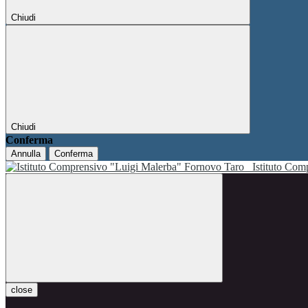
Chiudi
Chiudi
Conferma
Annulla
Conferma
Istituto Co
close