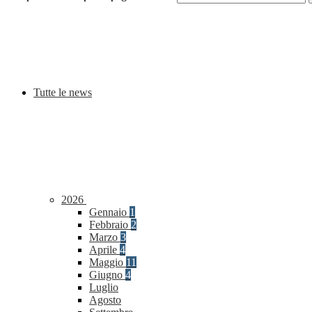
Tutte le news
2026
Gennaio
1
Febbraio
2
Marzo
3
Aprile
4
Maggio
11
Giugno
4
Luglio
Agosto