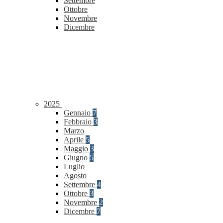
Settembre
Ottobre
Novembre
Dicembre
2025
Gennaio
7
Febbraio
3
Marzo
Aprile
5
Maggio
3
Giugno
5
Luglio
Agosto
Settembre
4
Ottobre
3
Novembre
2
Dicembre
7