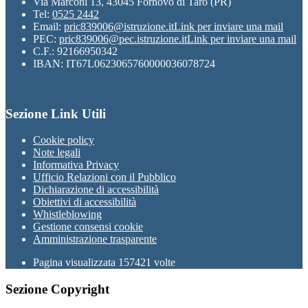
Via Marconi 13, 43045 Fornovo di Taro (PR)
Tel:
0525 2442
Email:
pric839006@istruzione.it
Link per inviare una mail
PEC:
pric839006@pec.istruzione.it
Link per inviare una mail
C.F.: 92166950342
IBAN: IT67L0623065760000036078724
Sezione Link Utili
Cookie policy
Note legali
Informativa Privacy
Ufficio Relazioni con il Pubblico
Dichiarazione di accessibilità
Obiettivi di accessibilità
Whistleblowing
Gestione consensi cookie
Amministrazione trasparente
Pagina visualizzata
157421
volte
Sezione Copyright