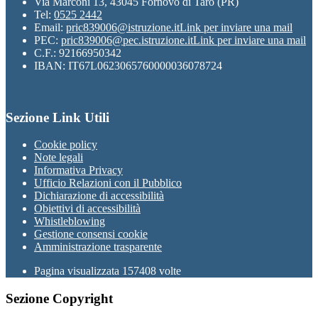
Via Marconi 13, 43045 Fornovo di Taro (PR)
Tel:
0525 2442
Email:
pric839006@istruzione.it
Link per inviare una mail
PEC:
pric839006@pec.istruzione.it
Link per inviare una mail
C.F.: 92166950342
IBAN: IT67L0623065760000036078724
Sezione Link Utili
Cookie policy
Note legali
Informativa Privacy
Ufficio Relazioni con il Pubblico
Dichiarazione di accessibilità
Obiettivi di accessibilità
Whistleblowing
Gestione consensi cookie
Amministrazione trasparente
Pagina visualizzata
157408
volte
Sezione Copyright