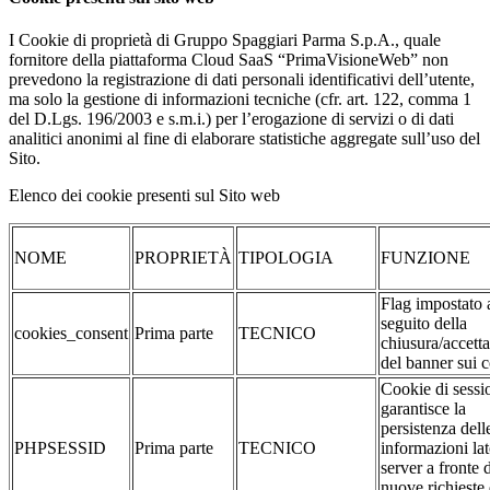
I Cookie di proprietà di Gruppo Spaggiari Parma S.p.A., quale
fornitore della piattaforma Cloud SaaS “PrimaVisioneWeb” non
prevedono la registrazione di dati personali identificativi dell’utente,
ma solo la gestione di informazioni tecniche (cfr. art. 122, comma 1
del D.Lgs. 196/2003 e s.m.i.) per l’erogazione di servizi o di dati
analitici anonimi al fine di elaborare statistiche aggregate sull’uso del
Sito.
Elenco dei cookie presenti sul Sito web
NOME
PROPRIETÀ
TIPOLOGIA
FUNZIONE
Flag impostato 
seguito della
cookies_consent
Prima parte
TECNICO
chiusura/accett
del banner sui 
Cookie di sessi
garantisce la
persistenza dell
PHPSESSID
Prima parte
TECNICO
informazioni la
server a fronte 
nuove richieste 