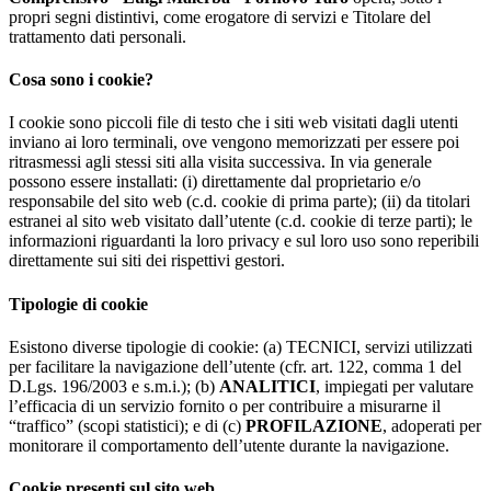
propri segni distintivi, come erogatore di servizi e Titolare del
trattamento dati personali.
Cosa sono i cookie?
I cookie sono piccoli file di testo che i siti web visitati dagli utenti
inviano ai loro terminali, ove vengono memorizzati per essere poi
ritrasmessi agli stessi siti alla visita successiva. In via generale
possono essere installati: (i) direttamente dal proprietario e/o
responsabile del sito web (c.d. cookie di prima parte); (ii) da titolari
estranei al sito web visitato dall’utente (c.d. cookie di terze parti); le
informazioni riguardanti la loro privacy e sul loro uso sono reperibili
direttamente sui siti dei rispettivi gestori.
Tipologie di cookie
Esistono diverse tipologie di cookie: (a) TECNICI, servizi utilizzati
per facilitare la navigazione dell’utente (cfr. art. 122, comma 1 del
D.Lgs. 196/2003 e s.m.i.); (b)
ANALITICI
, impiegati per valutare
l’efficacia di un servizio fornito o per contribuire a misurarne il
“traffico” (scopi statistici); e di (c)
PROFILAZIONE
, adoperati per
monitorare il comportamento dell’utente durante la navigazione.
Cookie presenti sul sito web