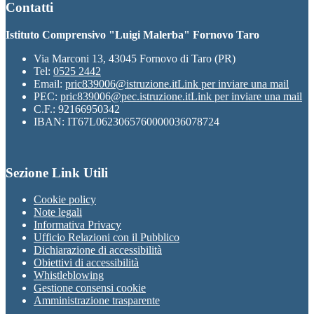
Contatti
Istituto Comprensivo "Luigi Malerba" Fornovo Taro
Via Marconi 13, 43045 Fornovo di Taro (PR)
Tel:
0525 2442
Email:
pric839006@istruzione.it
Link per inviare una mail
PEC:
pric839006@pec.istruzione.it
Link per inviare una mail
C.F.: 92166950342
IBAN: IT67L0623065760000036078724
Sezione Link Utili
Cookie policy
Note legali
Informativa Privacy
Ufficio Relazioni con il Pubblico
Dichiarazione di accessibilità
Obiettivi di accessibilità
Whistleblowing
Gestione consensi cookie
Amministrazione trasparente