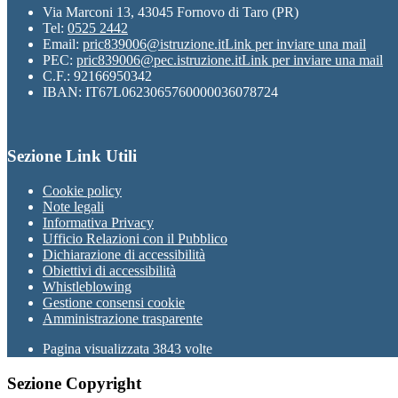
Via Marconi 13, 43045 Fornovo di Taro (PR)
Tel:
0525 2442
Email:
pric839006@istruzione.it
Link per inviare una mail
PEC:
pric839006@pec.istruzione.it
Link per inviare una mail
C.F.: 92166950342
IBAN: IT67L0623065760000036078724
Sezione Link Utili
Cookie policy
Note legali
Informativa Privacy
Ufficio Relazioni con il Pubblico
Dichiarazione di accessibilità
Obiettivi di accessibilità
Whistleblowing
Gestione consensi cookie
Amministrazione trasparente
Pagina visualizzata
3843
volte
Sezione Copyright