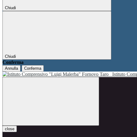
Chiudi
Chiudi
Conferma
Annulla
Conferma
Istituto Co
close