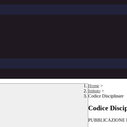
Home
>
Istituto
>
Codice Disciplinare
Codice Disci
PUBBLICAZIONE D