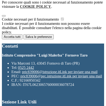
Per conoscere quali sono i cookie necessari al funzionamento potete
visionare la
COOKIE POLICY
.
Cookie necessari per il funzionamento
I cookie necessari per il funzionamento non possono essere
disabilitati. È possibile consultare l'elenco nella pagina della cookie
policy.
Accetta tutti
Salva le preferenze
Contatti
Istituto Comprensivo "Luigi Malerba" Fornovo Taro
Via Marconi 13, 43045 Fornovo di Taro (PR)
Tel:
0525 2442
Email:
pric839006@istruzione.it
Link per inviare una mail
PEC:
pric839006@pec.istruzione.it
Link per inviare una mail
C.F.: 92166950342
IBAN: IT67L0623065760000036078724
Sezione Link Utili