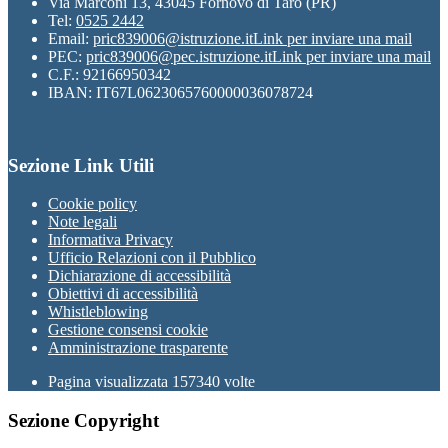
Via Marconi 13, 43045 Fornovo di Taro (PR)
Tel:
0525 2442
Email:
pric839006@istruzione.it
Link per inviare una mail
PEC:
pric839006@pec.istruzione.it
Link per inviare una mail
C.F.: 92166950342
IBAN: IT67L0623065760000036078724
Sezione Link Utili
Cookie policy
Note legali
Informativa Privacy
Ufficio Relazioni con il Pubblico
Dichiarazione di accessibilità
Obiettivi di accessibilità
Whistleblowing
Gestione consensi cookie
Amministrazione trasparente
Pagina visualizzata
157340
volte
Sezione Copyright