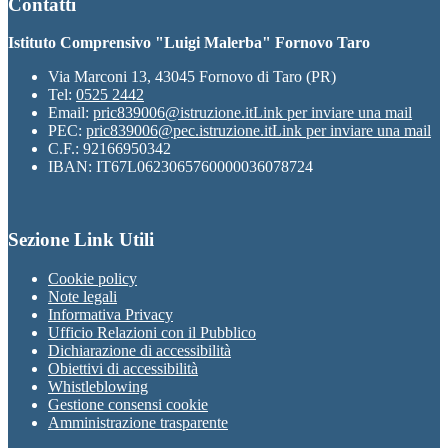
Contatti
Istituto Comprensivo "Luigi Malerba" Fornovo Taro
Via Marconi 13, 43045 Fornovo di Taro (PR)
Tel:
0525 2442
Email:
pric839006@istruzione.it
Link per inviare una mail
PEC:
pric839006@pec.istruzione.it
Link per inviare una mail
C.F.: 92166950342
IBAN: IT67L0623065760000036078724
Sezione Link Utili
Cookie policy
Note legali
Informativa Privacy
Ufficio Relazioni con il Pubblico
Dichiarazione di accessibilità
Obiettivi di accessibilità
Whistleblowing
Gestione consensi cookie
Amministrazione trasparente