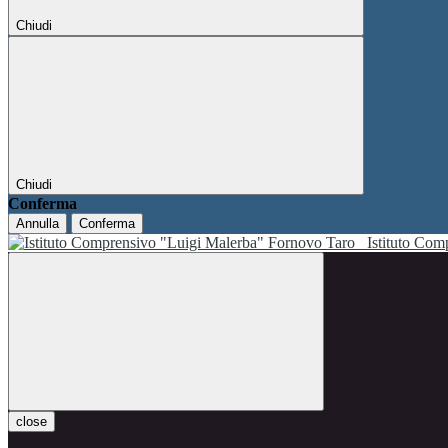
Chiudi
Chiudi
Conferma
Annulla
Conferma
Istituto Co
close