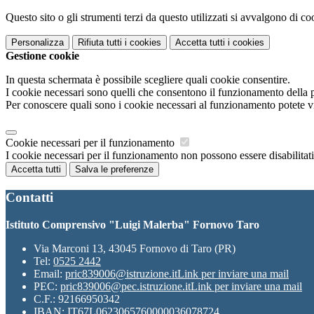
Questo sito o gli strumenti terzi da questo utilizzati si avvalgono di coo
Personalizza
Rifiuta tutti
i cookies
Accetta tutti
i cookies
Gestione cookie
In questa schermata è possibile scegliere quali cookie consentire.
I cookie necessari sono quelli che consentono il funzionamento della pi
Per conoscere quali sono i cookie necessari al funzionamento potete v
Cookie necessari per il funzionamento
I cookie necessari per il funzionamento non possono essere disabilitati.
Accetta tutti
Salva le preferenze
Contatti
Istituto Comprensivo "Luigi Malerba" Fornovo Taro
Via Marconi 13, 43045 Fornovo di Taro (PR)
Tel:
0525 2442
Email:
pric839006@istruzione.it
Link per inviare una mail
PEC:
pric839006@pec.istruzione.it
Link per inviare una mail
C.F.: 92166950342
IBAN: IT67L0623065760000036078724