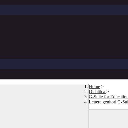
Home
>
Didattica
>
G-Suite for Educatio
Lettera genitori G-Sui