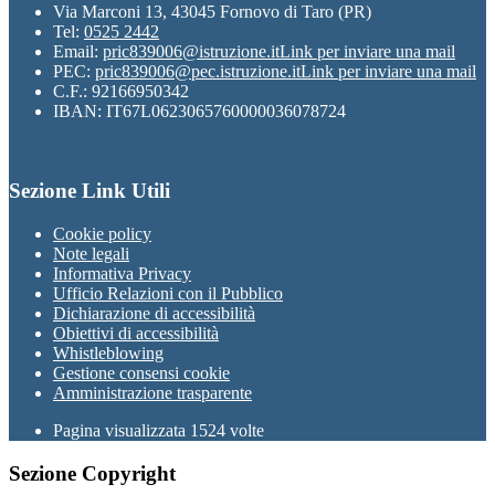
Via Marconi 13, 43045 Fornovo di Taro (PR)
Tel:
0525 2442
Email:
pric839006@istruzione.it
Link per inviare una mail
PEC:
pric839006@pec.istruzione.it
Link per inviare una mail
C.F.: 92166950342
IBAN: IT67L0623065760000036078724
Sezione Link Utili
Cookie policy
Note legali
Informativa Privacy
Ufficio Relazioni con il Pubblico
Dichiarazione di accessibilità
Obiettivi di accessibilità
Whistleblowing
Gestione consensi cookie
Amministrazione trasparente
Pagina visualizzata
1524
volte
Sezione Copyright