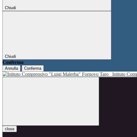
Chiudi
Chiudi
Conferma
Annulla
Conferma
Istituto Co
close