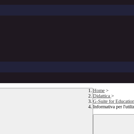
Home
>
Didattica
>
G-Suite for Educatio
Informativa per l'util