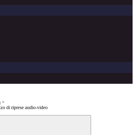
n
>
izzo di riprese audio-video