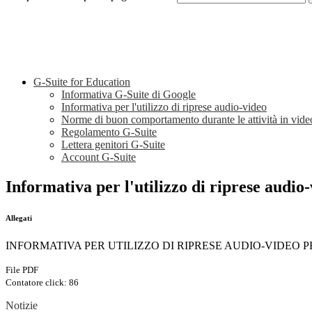
G-Suite for Education
Informativa G-Suite di Google
Informativa per l'utilizzo di riprese audio-video
Norme di buon comportamento durante le attività in vid
Regolamento G-Suite
Lettera genitori G-Suite
Account G-Suite
Informativa per l'utilizzo di riprese audio
Allegati
INFORMATIVA PER UTILIZZO DI RIPRESE AUDIO-VIDEO PE
File PDF
Contatore click: 86
Notizie