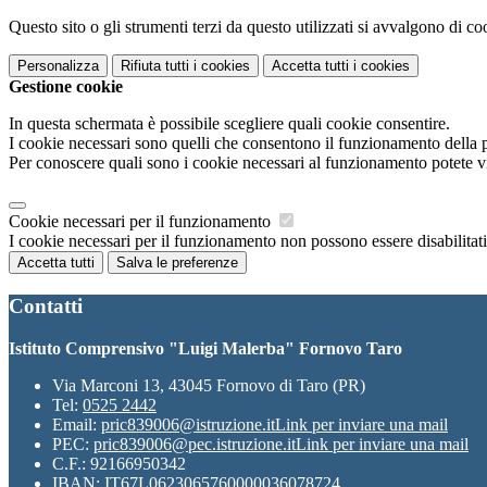
Questo sito o gli strumenti terzi da questo utilizzati si avvalgono di coo
Personalizza
Rifiuta tutti
i cookies
Accetta tutti
i cookies
Gestione cookie
In questa schermata è possibile scegliere quali cookie consentire.
I cookie necessari sono quelli che consentono il funzionamento della pi
Per conoscere quali sono i cookie necessari al funzionamento potete v
Cookie necessari per il funzionamento
I cookie necessari per il funzionamento non possono essere disabilitati.
Accetta tutti
Salva le preferenze
Contatti
Istituto Comprensivo "Luigi Malerba" Fornovo Taro
Via Marconi 13, 43045 Fornovo di Taro (PR)
Tel:
0525 2442
Email:
pric839006@istruzione.it
Link per inviare una mail
PEC:
pric839006@pec.istruzione.it
Link per inviare una mail
C.F.: 92166950342
IBAN: IT67L0623065760000036078724