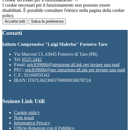
I cookie necessari per il funzionamento non possono essere
disabilitati. È possibile consultare l'elenco nella pagina della cookie
policy.
Accetta tutti
Salva le preferenze
Contatti
Istituto Comprensivo "Luigi Malerba" Fornovo Taro
Via Marconi 13, 43045 Fornovo di Taro (PR)
Tel:
0525 2442
Email:
pric839006@istruzione.it
Link per inviare una mail
PEC:
pric839006@pec.istruzione.it
Link per inviare una mail
C.F.: 92166950342
IBAN: IT67L0623065760000036078724
Sezione Link Utili
Cookie policy
Note legali
Informativa Privacy
Ufficio Relazioni con il Pubblico