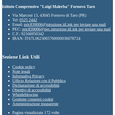
Istituto Comprensivo "Luigi Malerba" Fornovo Taro
Via Marconi 13, 43045 Fornovo di Taro (PR)
Tel:
0525 2442
Email:
pric839006@istruzione.it
Link per inviare una mail
PEC:
pric839006@pec.istruzione.it
Link per inviare una mail
C.F.: 92166950342
IBAN: IT67L0623065760000036078724
Sezione Link Utili
Cookie policy
Note legali
Informativa Privacy
Ufficio Relazioni con il Pubblico
Dichiarazione di accessibilità
Obiettivi di accessibilità
Whistleblowing
Gestione consensi cookie
Amministrazione trasparente
Pagina visualizzata
172
volte