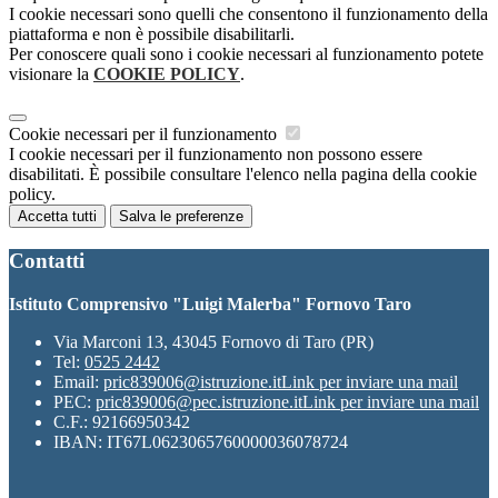
I cookie necessari sono quelli che consentono il funzionamento della
piattaforma e non è possibile disabilitarli.
Per conoscere quali sono i cookie necessari al funzionamento potete
visionare la
COOKIE POLICY
.
Cookie necessari per il funzionamento
I cookie necessari per il funzionamento non possono essere
disabilitati. È possibile consultare l'elenco nella pagina della cookie
policy.
Accetta tutti
Salva le preferenze
Contatti
Istituto Comprensivo "Luigi Malerba" Fornovo Taro
Via Marconi 13, 43045 Fornovo di Taro (PR)
Tel:
0525 2442
Email:
pric839006@istruzione.it
Link per inviare una mail
PEC:
pric839006@pec.istruzione.it
Link per inviare una mail
C.F.: 92166950342
IBAN: IT67L0623065760000036078724