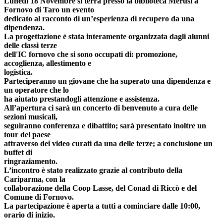
Lunedì 18 Novembre si terrà presso la biblioteca Merusi a
Fornovo di Taro un evento
dedicato al racconto di un’esperienza di recupero da una
dipendenza.
La progettazione è stata interamente organizzata dagli alunni
delle classi terze
dell'IC fornovo che si sono occupati di: promozione,
accoglienza, allestimento e
logistica.
Parteciperanno un giovane che ha superato una dipendenza e
un operatore che lo
ha aiutato prestandogli attenzione e assistenza.
All’apertura ci sarà un concerto di benvenuto a cura delle
sezioni musicali,
seguiranno conferenza e dibattito; sarà presentato inoltre un
tour del paese
attraverso dei video curati da una delle terze; a conclusione un
buffet di
ringraziamento.
L’incontro è stato realizzato grazie al contributo della
Cariparma, con la
collaborazione della Coop Lasse, del Conad di Riccò e del
Comune di Fornovo.
La partecipazione è aperta a tutti a cominciare dalle 10:00,
orario di inizio.