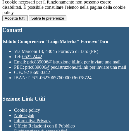
I cookie necessari per il funzionamento non possono essere
disabilitati. È possibile consultare l'elenco nella pagina della cookie
policy.
Accetta tutti
Salva le preferenze
Contatti
Istituto Comprensivo "Luigi Malerba" Fornovo Taro
Via Marconi 13, 43045 Fornovo di Taro (PR)
Tel:
0525 2442
Email:
pric839006@istruzione.it
Link per inviare una mail
PEC:
pric839006@pec.istruzione.it
Link per inviare una mail
C.F.: 92166950342
IBAN: IT67L0623065760000036078724
Sezione Link Utili
Cookie policy
Note legali
Informativa Privacy
Ufficio Relazioni con il Pubblico