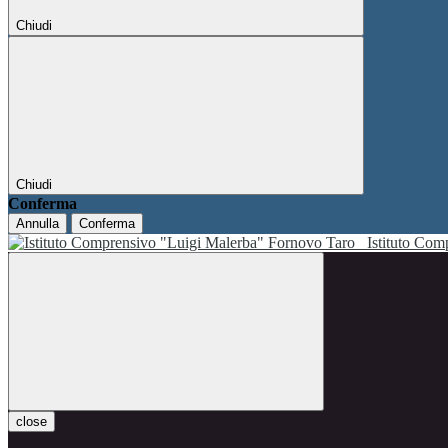
Chiudi
Chiudi
Conferma
Annulla
Conferma
Istituto Co
close