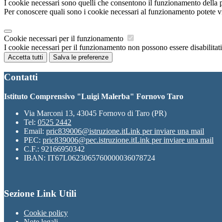
I cookie necessari sono quelli che consentono il funzionamento della pi
Per conoscere quali sono i cookie necessari al funzionamento potete v
Cookie necessari per il funzionamento
I cookie necessari per il funzionamento non possono essere disabilitati.
Accetta tutti
Salva le preferenze
Contatti
Istituto Comprensivo "Luigi Malerba" Fornovo Taro
Via Marconi 13, 43045 Fornovo di Taro (PR)
Tel:
0525 2442
Email:
pric839006@istruzione.it
Link per inviare una mail
PEC:
pric839006@pec.istruzione.it
Link per inviare una mail
C.F.: 92166950342
IBAN: IT67L0623065760000036078724
Sezione Link Utili
Cookie policy
Note legali