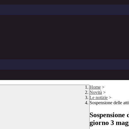
Home
>
Novità
>
Le notizie
>
Sospensione delle atti
Sospensione d
giorno 3 mag