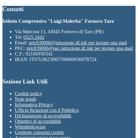
Contatti
Istituto Comprensivo "Luigi Malerba" Fornovo Taro
Via Marconi 13, 43045 Fornovo di Taro (PR)
Tel:
0525 2442
Email:
pric839006@istruzione.it
Link per inviare una mail
PEC:
pric839006@pec.istruzione.it
Link per inviare una mail
C.F.: 92166950342
IBAN: IT67L0623065760000036078724
Sezione Link Utili
Cookie policy
Note legali
Informativa Privacy
Ufficio Relazioni con il Pubblico
Dichiarazione di accessibilità
Obiettivi di accessibilità
Whistleblowing
Gestione consensi cookie
Amministrazione trasparente