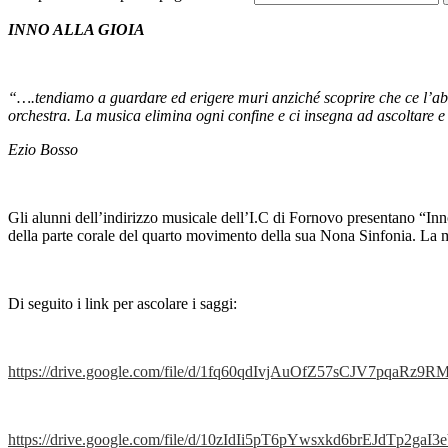
INNO ALLA GIOIA
“….tendiamo a guardare ed erigere muri anziché scoprire che ce l’
orchestra. La musica elimina ogni confine e ci insegna ad ascoltare e
Ezio Bosso
Gli alunni dell’indirizzo musicale dell’I.C di Fornovo presentano “In
della parte corale del quarto movimento della sua Nona Sinfonia. La m
Di seguito i link per ascolare i saggi:
https://drive.google.com/file/d/1fq60qdIvjAuOfZ57sCJV7pqaRz9R
https://drive.google.com/file/d/10zIdIi5pT6pYwsxkd6brEJdTp2gaI3