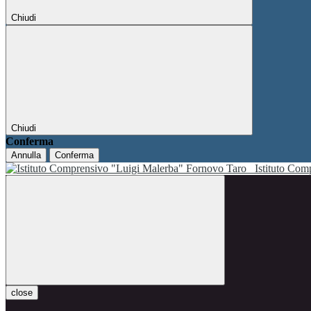
Chiudi
Chiudi
Conferma
Annulla
Conferma
Istituto Co
close