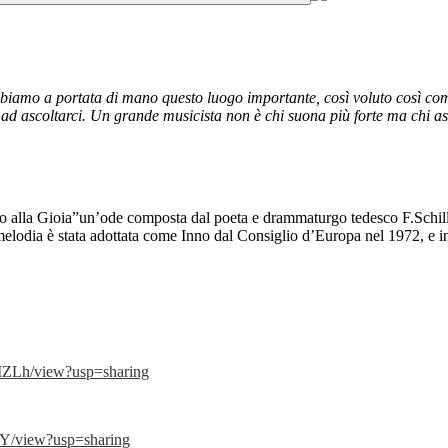
abbiamo a portata di mano questo luogo importante, così voluto così
 ad ascoltarci. Un grande musicista non è chi suona più forte ma chi as
no alla Gioia”un’ode composta dal poeta e drammaturgo tedesco F.Schill
elodia è stata adottata come Inno dal Consiglio d’Europa nel 1972, e i
MZLh/view?usp=sharing
eY/view?usp=sharing