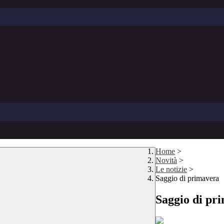
Home
>
Novità
>
Le notizie
>
Saggio di primavera
Saggio di pr