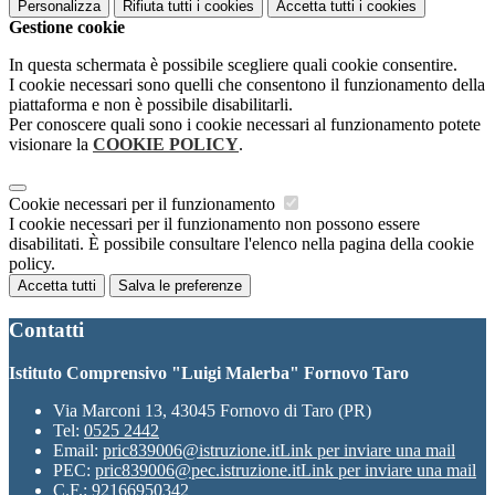
Personalizza
Rifiuta tutti
i cookies
Accetta tutti
i cookies
Gestione cookie
In questa schermata è possibile scegliere quali cookie consentire.
I cookie necessari sono quelli che consentono il funzionamento della
piattaforma e non è possibile disabilitarli.
Per conoscere quali sono i cookie necessari al funzionamento potete
visionare la
COOKIE POLICY
.
Cookie necessari per il funzionamento
I cookie necessari per il funzionamento non possono essere
disabilitati. È possibile consultare l'elenco nella pagina della cookie
policy.
Accetta tutti
Salva le preferenze
Contatti
Istituto Comprensivo "Luigi Malerba" Fornovo Taro
Via Marconi 13, 43045 Fornovo di Taro (PR)
Tel:
0525 2442
Email:
pric839006@istruzione.it
Link per inviare una mail
PEC:
pric839006@pec.istruzione.it
Link per inviare una mail
C.F.: 92166950342