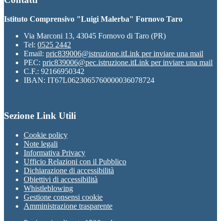
Istituto Comprensivo "Luigi Malerba" Fornovo Taro
Via Marconi 13, 43045 Fornovo di Taro (PR)
Tel:
0525 2442
Email:
pric839006@istruzione.it
Link per inviare una mail
PEC:
pric839006@pec.istruzione.it
Link per inviare una mail
C.F.: 92166950342
IBAN: IT67L0623065760000036078724
Sezione Link Utili
Cookie policy
Note legali
Informativa Privacy
Ufficio Relazioni con il Pubblico
Dichiarazione di accessibilità
Obiettivi di accessibilità
Whistleblowing
Gestione consensi cookie
Amministrazione trasparente