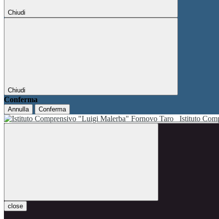
Chiudi
Chiudi
Conferma
Annulla
Conferma
Istituto Co
close