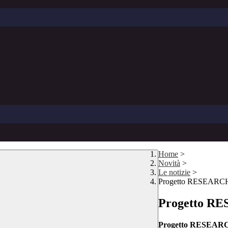
Home
>
Novità
>
Le notizie
>
Progetto RESEA
Progetto 
Progetto RESE