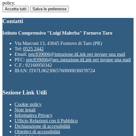
policy.
Accetta tutti
Salva le preferenze
Contatti
Istituto Comprensivo "Luigi Malerba" Fornovo Taro
Via Marconi 13, 43045 Fornovo di Taro (PR)
Tel:
0525 2442
Email:
pric839006@istruzione.it
Link per inviare una mail
PEC:
pric839006@pec.istruzione.it
Link per inviare una mail
C.F.: 92166950342
IBAN: IT67L0623065760000036078724
Sezione Link Utili
Cookie policy
Note legali
Informativa Privacy
Ufficio Relazioni con il Pubblico
Dichiarazione di accessibilità
Obiettivi di accessibilità