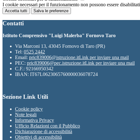
I cookie necessari per il funzionamento non possono essere disabilitati.
Accetta tutti
Salva le preferenze
Contatti
Istituto Comprensivo "Luigi Malerba" Fornovo Taro
Via Marconi 13, 43045 Fornovo di Taro (PR)
Tel:
0525 2442
Email:
pric839006@istruzione.it
Link per inviare una mail
PEC:
pric839006@pec.istruzione.it
Link per inviare una mail
C.F.: 92166950342
IBAN: IT67L0623065760000036078724
Sezione Link Utili
Cookie policy
Note legali
Informativa Privacy
Ufficio Relazioni con il Pubblico
Dichiarazione di accessibilità
Obiettivi di accessibilità