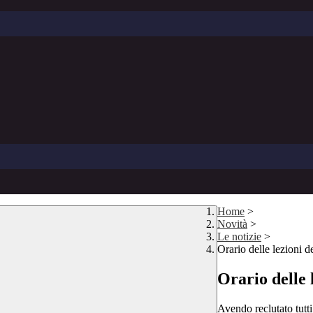
Home
>
Novità
>
Le notizie
>
Orario delle lezioni d
Orario delle 
Avendo reclutato tutti