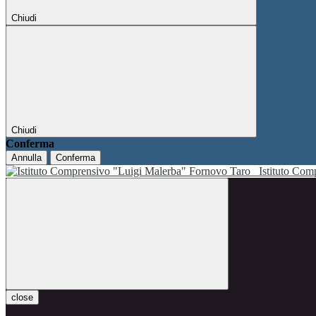
Chiudi
Chiudi
Conferma
Annulla
Conferma
Istituto Co
close