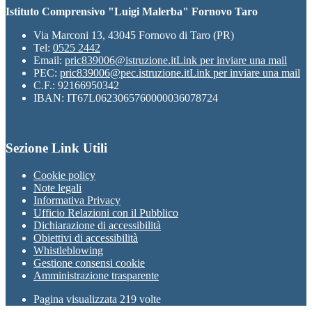
Istituto Comprensivo "Luigi Malerba" Fornovo Taro
Via Marconi 13, 43045 Fornovo di Taro (PR)
Tel:
0525 2442
Email:
pric839006@istruzione.it
Link per inviare una mail
PEC:
pric839006@pec.istruzione.it
Link per inviare una mail
C.F.: 92166950342
IBAN: IT67L0623065760000036078724
Sezione Link Utili
Cookie policy
Note legali
Informativa Privacy
Ufficio Relazioni con il Pubblico
Dichiarazione di accessibilità
Obiettivi di accessibilità
Whistleblowing
Gestione consensi cookie
Amministrazione trasparente
Pagina visualizzata
219
volte