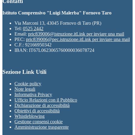
Contatti
Istituto Comprensivo "Luigi Malerba" Fornovo Taro
Via Marconi 13, 43045 Fornovo di Taro (PR)
Tel:
0525 2442
Email:
pric839006@istruzione.it
Link per inviare una mail
PEC:
pric839006@pec.istruzione.it
Link per inviare una mail
C.F.: 92166950342
IBAN: IT67L0623065760000036078724
Sezione Link Utili
Cookie policy
Note legali
Informativa Privacy
Ufficio Relazioni con il Pubblico
Dichiarazione di accessibilità
Obiettivi di accessibilità
Whistleblowing
Gestione consensi cookie
Amministrazione trasparente