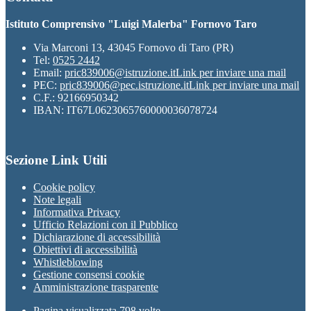
Istituto Comprensivo "Luigi Malerba" Fornovo Taro
Via Marconi 13, 43045 Fornovo di Taro (PR)
Tel:
0525 2442
Email:
pric839006@istruzione.it
Link per inviare una mail
PEC:
pric839006@pec.istruzione.it
Link per inviare una mail
C.F.: 92166950342
IBAN: IT67L0623065760000036078724
Sezione Link Utili
Cookie policy
Note legali
Informativa Privacy
Ufficio Relazioni con il Pubblico
Dichiarazione di accessibilità
Obiettivi di accessibilità
Whistleblowing
Gestione consensi cookie
Amministrazione trasparente
Pagina visualizzata
798
volte