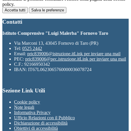
policy.
Accetta tutti
Salva le preferenze
Contatti
Istituto Comprensivo "Luigi Malerba" Fornovo Taro
Via Marconi 13, 43045 Fornovo di Taro (PR)
Tel:
0525 2442
Email:
pric839006@istruzione.it
Link per inviare una mail
PEC:
pric839006@pec.istruzione.it
Link per inviare una mail
C.F.: 92166950342
IBAN: IT67L0623065760000036078724
Sezione Link Utili
Cookie policy
Note legali
Informativa Privacy
Ufficio Relazioni con il Pubblico
Dichiarazione di accessibilità
Obiettivi di accessibilità