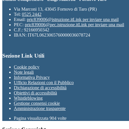
Via Marconi 13, 43045 Fornovo di Taro (PR)
Tel:
0525 2442
Email:
pric839006@istruzione.it
Link per inviare una mail
PEC:
pric839006@pec.istruzione.it
Link per inviare una mail
C.F.: 92166950342
IBAN: IT67L0623065760000036078724
Sezione Link Utili
Cookie policy
Note legali
Informativa Privacy
Ufficio Relazioni con il Pubblico
Dichiarazione di accessibilità
Obiettivi di accessibilità
Whistleblowing
Gestione consensi cookie
Amministrazione trasparente
Pagina visualizzata
904
volte