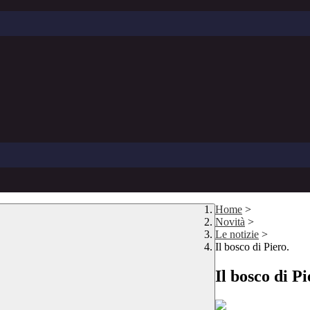
Home
>
Novità
>
Le notizie
>
Il bosco di Piero.
Il bosco di Pi