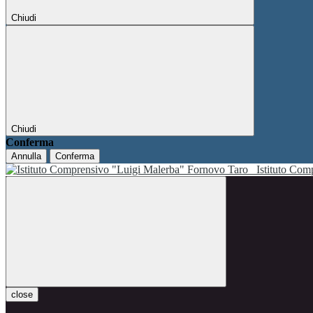
Chiudi
Chiudi
Conferma
Annulla
Conferma
Istituto Co
close