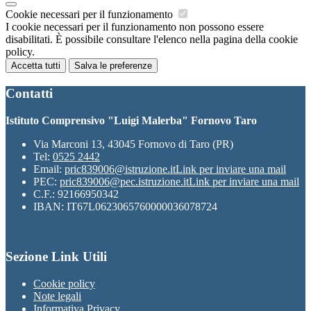
Cookie necessari per il funzionamento
I cookie necessari per il funzionamento non possono essere
disabilitati. È possibile consultare l'elenco nella pagina della cookie
policy.
Accetta tutti
Salva le preferenze
Contatti
Istituto Comprensivo "Luigi Malerba" Fornovo Taro
Via Marconi 13, 43045 Fornovo di Taro (PR)
Tel:
0525 2442
Email:
pric839006@istruzione.it
Link per inviare una mail
PEC:
pric839006@pec.istruzione.it
Link per inviare una mail
C.F.: 92166950342
IBAN: IT67L0623065760000036078724
Sezione Link Utili
Cookie policy
Note legali
Informativa Privacy