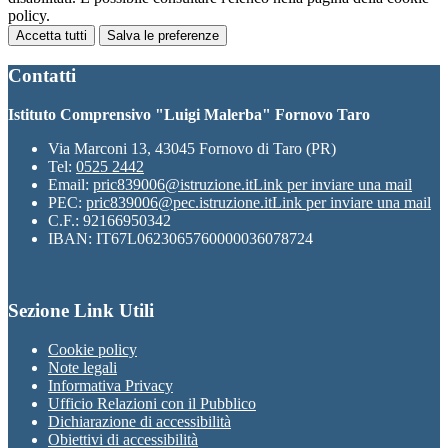
policy.
Accetta tutti
Salva le preferenze
Contatti
Istituto Comprensivo "Luigi Malerba" Fornovo Taro
Via Marconi 13, 43045 Fornovo di Taro (PR)
Tel:
0525 2442
Email:
pric839006@istruzione.it
Link per inviare una mail
PEC:
pric839006@pec.istruzione.it
Link per inviare una mail
C.F.: 92166950342
IBAN: IT67L0623065760000036078724
Sezione Link Utili
Cookie policy
Note legali
Informativa Privacy
Ufficio Relazioni con il Pubblico
Dichiarazione di accessibilità
Obiettivi di accessibilità