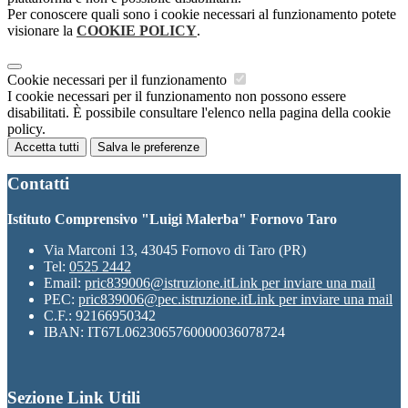
Per conoscere quali sono i cookie necessari al funzionamento potete
visionare la
COOKIE POLICY
.
Cookie necessari per il funzionamento
I cookie necessari per il funzionamento non possono essere
disabilitati. È possibile consultare l'elenco nella pagina della cookie
policy.
Accetta tutti
Salva le preferenze
Contatti
Istituto Comprensivo "Luigi Malerba" Fornovo Taro
Via Marconi 13, 43045 Fornovo di Taro (PR)
Tel:
0525 2442
Email:
pric839006@istruzione.it
Link per inviare una mail
PEC:
pric839006@pec.istruzione.it
Link per inviare una mail
C.F.: 92166950342
IBAN: IT67L0623065760000036078724
Sezione Link Utili