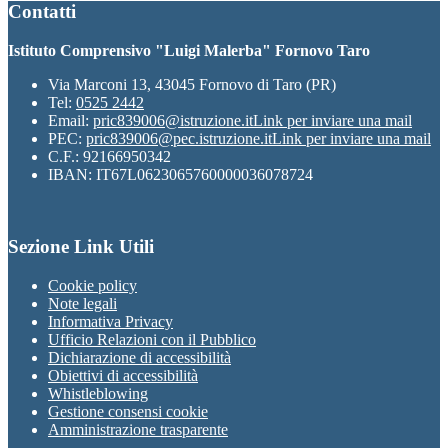
Contatti
Istituto Comprensivo "Luigi Malerba" Fornovo Taro
Via Marconi 13, 43045 Fornovo di Taro (PR)
Tel:
0525 2442
Email:
pric839006@istruzione.it
Link per inviare una mail
PEC:
pric839006@pec.istruzione.it
Link per inviare una mail
C.F.: 92166950342
IBAN: IT67L0623065760000036078724
Sezione Link Utili
Cookie policy
Note legali
Informativa Privacy
Ufficio Relazioni con il Pubblico
Dichiarazione di accessibilità
Obiettivi di accessibilità
Whistleblowing
Gestione consensi cookie
Amministrazione trasparente