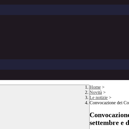
Home
>
Novità
>
Le notizie
>
Convocazione dei Coll
Convocazione 
settembre e d