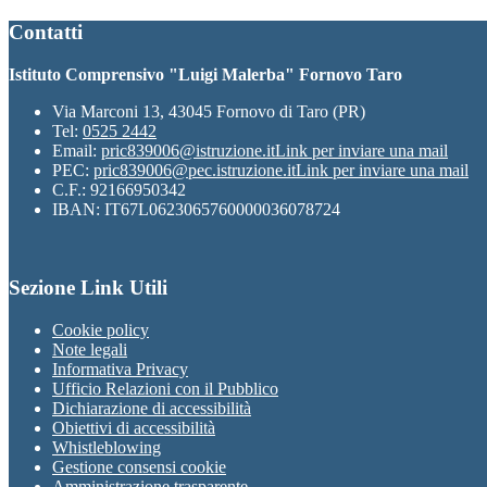
Contatti
Istituto Comprensivo "Luigi Malerba" Fornovo Taro
Via Marconi 13, 43045 Fornovo di Taro (PR)
Tel:
0525 2442
Email:
pric839006@istruzione.it
Link per inviare una mail
PEC:
pric839006@pec.istruzione.it
Link per inviare una mail
C.F.: 92166950342
IBAN: IT67L0623065760000036078724
Sezione Link Utili
Cookie policy
Note legali
Informativa Privacy
Ufficio Relazioni con il Pubblico
Dichiarazione di accessibilità
Obiettivi di accessibilità
Whistleblowing
Gestione consensi cookie
Amministrazione trasparente