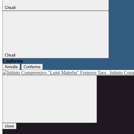
Chiudi
Chiudi
Conferma
Annulla
Conferma
Istituto Co
close