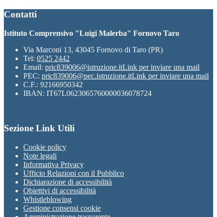
Contatti
Istituto Comprensivo "Luigi Malerba" Fornovo Taro
Via Marconi 13, 43045 Fornovo di Taro (PR)
Tel:
0525 2442
Email:
pric839006@istruzione.it
Link per inviare una mail
PEC:
pric839006@pec.istruzione.it
Link per inviare una mail
C.F.: 92166950342
IBAN: IT67L0623065760000036078724
Sezione Link Utili
Cookie policy
Note legali
Informativa Privacy
Ufficio Relazioni con il Pubblico
Dichiarazione di accessibilità
Obiettivi di accessibilità
Whistleblowing
Gestione consensi cookie
Amministrazione trasparente