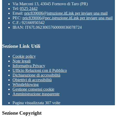
Via Marconi 13, 43045 Fornovo di Taro (PR)
Tel:
0525 2442
Email:
pric839006@istruzione.it
Link per inviare una mail
PEC:
pric839006@pec.istruzione.it
Link per inviare una mail
C.F.: 92166950342
IBAN: IT67L0623065760000036078724
Sezione Link Utili
Cookie policy
Note legali
Informativa Privacy
Ufficio Relazioni con il Pubblico
Dichiarazione di accessibilità
Obiettivi di accessibilità
Whistleblowing
Gestione consensi cookie
Amministrazione trasparente
Pagina visualizzata
307
volte
Sezione Copyright