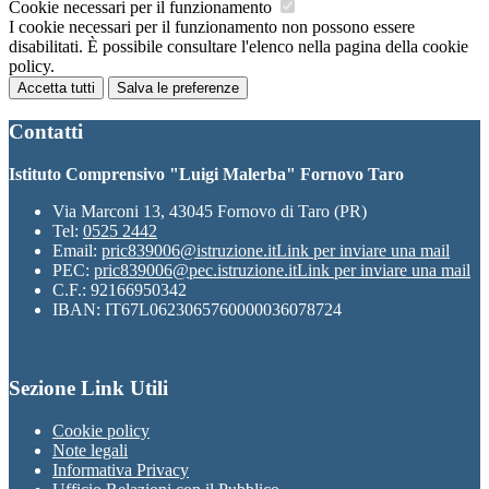
Cookie necessari per il funzionamento
I cookie necessari per il funzionamento non possono essere
disabilitati. È possibile consultare l'elenco nella pagina della cookie
policy.
Accetta tutti
Salva le preferenze
Contatti
Istituto Comprensivo "Luigi Malerba" Fornovo Taro
Via Marconi 13, 43045 Fornovo di Taro (PR)
Tel:
0525 2442
Email:
pric839006@istruzione.it
Link per inviare una mail
PEC:
pric839006@pec.istruzione.it
Link per inviare una mail
C.F.: 92166950342
IBAN: IT67L0623065760000036078724
Sezione Link Utili
Cookie policy
Note legali
Informativa Privacy