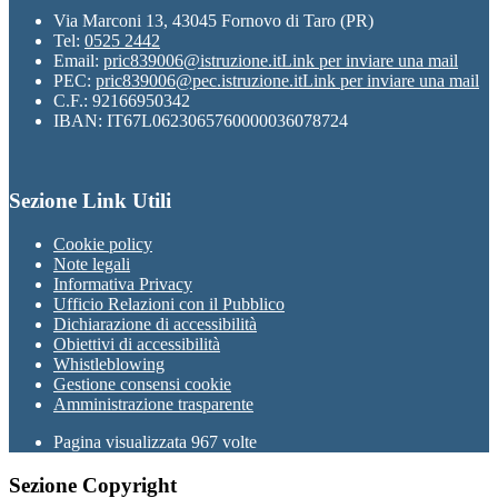
Via Marconi 13, 43045 Fornovo di Taro (PR)
Tel:
0525 2442
Email:
pric839006@istruzione.it
Link per inviare una mail
PEC:
pric839006@pec.istruzione.it
Link per inviare una mail
C.F.: 92166950342
IBAN: IT67L0623065760000036078724
Sezione Link Utili
Cookie policy
Note legali
Informativa Privacy
Ufficio Relazioni con il Pubblico
Dichiarazione di accessibilità
Obiettivi di accessibilità
Whistleblowing
Gestione consensi cookie
Amministrazione trasparente
Pagina visualizzata
967
volte
Sezione Copyright