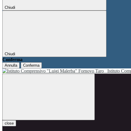
Chiudi
Chiudi
Conferma
Annulla
Conferma
Istituto Co
close