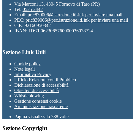
Via Marconi 13, 43045 Fornovo di Taro (PR)
Tel:
0525 2442
Email:
pric839006@istruzione.it
Link per inviare una mail
PEC:
pric839006@pec.istruzione.it
Link per inviare una mail
C.F.: 92166950342
IBAN: IT67L0623065760000036078724
Sezione Link Utili
Cookie policy
Note legali
Informativa Privacy
Ufficio Relazioni con il Pubblico
Dichiarazione di accessibilità
Obiettivi di accessibilità
Whistleblowing
Gestione consensi cookie
Amministrazione trasparente
Pagina visualizzata
788
volte
Sezione Copyright