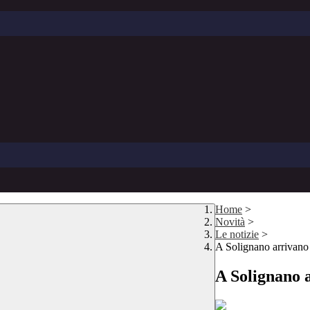
Home
>
Novità
>
Le notizie
>
A Solignano arrivano l
A Solignano a