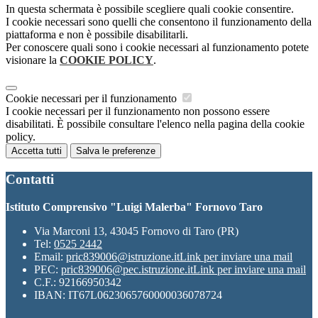
In questa schermata è possibile scegliere quali cookie consentire.
I cookie necessari sono quelli che consentono il funzionamento della
piattaforma e non è possibile disabilitarli.
Per conoscere quali sono i cookie necessari al funzionamento potete
visionare la
COOKIE POLICY
.
Cookie necessari per il funzionamento
I cookie necessari per il funzionamento non possono essere
disabilitati. È possibile consultare l'elenco nella pagina della cookie
policy.
Accetta tutti
Salva le preferenze
Contatti
Istituto Comprensivo "Luigi Malerba" Fornovo Taro
Via Marconi 13, 43045 Fornovo di Taro (PR)
Tel:
0525 2442
Email:
pric839006@istruzione.it
Link per inviare una mail
PEC:
pric839006@pec.istruzione.it
Link per inviare una mail
C.F.: 92166950342
IBAN: IT67L0623065760000036078724