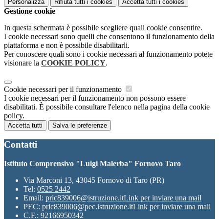
Personalizza
Rifiuta tutti
i cookies
Accetta tutti
i cookies
Gestione cookie
In questa schermata è possibile scegliere quali cookie consentire.
I cookie necessari sono quelli che consentono il funzionamento della
piattaforma e non è possibile disabilitarli.
Per conoscere quali sono i cookie necessari al funzionamento potete
visionare la
COOKIE POLICY
.
Cookie necessari per il funzionamento
I cookie necessari per il funzionamento non possono essere
disabilitati. È possibile consultare l'elenco nella pagina della cookie
policy.
Accetta tutti
Salva le preferenze
Contatti
Istituto Comprensivo "Luigi Malerba" Fornovo Taro
Via Marconi 13, 43045 Fornovo di Taro (PR)
Tel:
0525 2442
Email:
pric839006@istruzione.it
Link per inviare una mail
PEC:
pric839006@pec.istruzione.it
Link per inviare una mail
C.F.: 92166950342