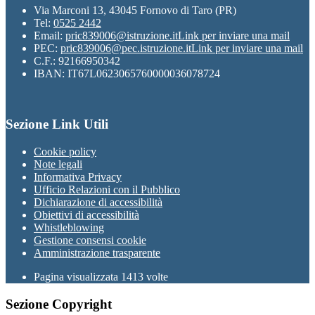
Via Marconi 13, 43045 Fornovo di Taro (PR)
Tel:
0525 2442
Email:
pric839006@istruzione.it
Link per inviare una mail
PEC:
pric839006@pec.istruzione.it
Link per inviare una mail
C.F.: 92166950342
IBAN: IT67L0623065760000036078724
Sezione Link Utili
Cookie policy
Note legali
Informativa Privacy
Ufficio Relazioni con il Pubblico
Dichiarazione di accessibilità
Obiettivi di accessibilità
Whistleblowing
Gestione consensi cookie
Amministrazione trasparente
Pagina visualizzata
1413
volte
Sezione Copyright