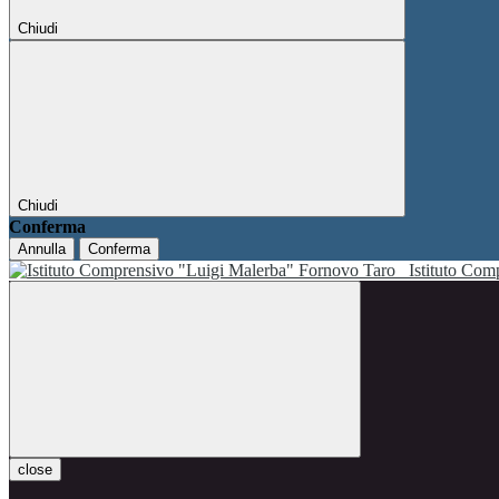
Chiudi
Chiudi
Conferma
Annulla
Conferma
Istituto Co
close