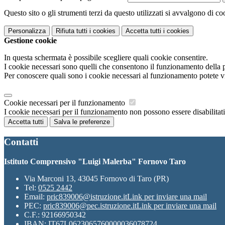
Questo sito o gli strumenti terzi da questo utilizzati si avvalgono di coo
Personalizza
Rifiuta tutti
i cookies
Accetta tutti
i cookies
Gestione cookie
In questa schermata è possibile scegliere quali cookie consentire.
I cookie necessari sono quelli che consentono il funzionamento della pi
Per conoscere quali sono i cookie necessari al funzionamento potete v
Cookie necessari per il funzionamento
I cookie necessari per il funzionamento non possono essere disabilitati.
Accetta tutti
Salva le preferenze
Contatti
Istituto Comprensivo "Luigi Malerba" Fornovo Taro
Via Marconi 13, 43045 Fornovo di Taro (PR)
Tel:
0525 2442
Email:
pric839006@istruzione.it
Link per inviare una mail
PEC:
pric839006@pec.istruzione.it
Link per inviare una mail
C.F.: 92166950342
IBAN: IT67L0623065760000036078724