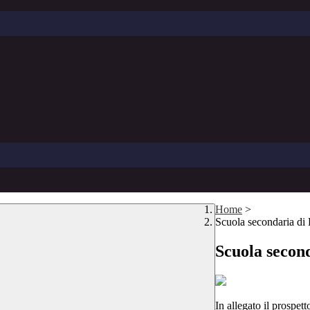
Home
>
Scuola secondaria di 
Scuola second
In allegato il prospet