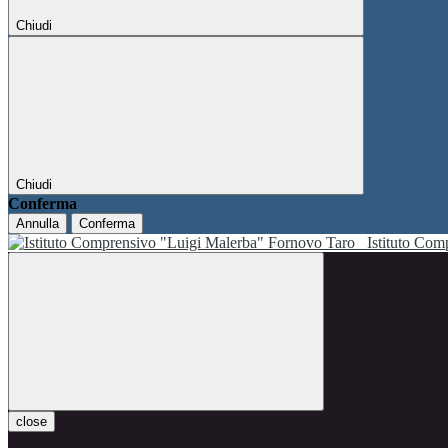
Chiudi
Chiudi
Conferma
Annulla
Conferma
Istituto Co
close