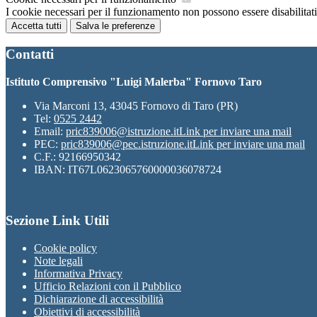
I cookie necessari per il funzionamento non possono essere disabilitati.
Accetta tutti
Salva le preferenze
Contatti
Istituto Comprensivo "Luigi Malerba" Fornovo Taro
Via Marconi 13, 43045 Fornovo di Taro (PR)
Tel:
0525 2442
Email:
pric839006@istruzione.it
Link per inviare una mail
PEC:
pric839006@pec.istruzione.it
Link per inviare una mail
C.F.: 92166950342
IBAN: IT67L0623065760000036078724
Sezione Link Utili
Cookie policy
Note legali
Informativa Privacy
Ufficio Relazioni con il Pubblico
Dichiarazione di accessibilità
Obiettivi di accessibilità