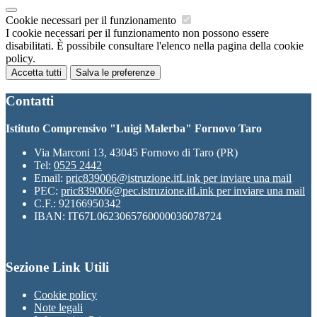
Cookie necessari per il funzionamento
I cookie necessari per il funzionamento non possono essere
disabilitati. È possibile consultare l'elenco nella pagina della cookie
policy.
Accetta tutti
Salva le preferenze
Contatti
Istituto Comprensivo "Luigi Malerba" Fornovo Taro
Via Marconi 13, 43045 Fornovo di Taro (PR)
Tel:
0525 2442
Email:
pric839006@istruzione.it
Link per inviare una mail
PEC:
pric839006@pec.istruzione.it
Link per inviare una mail
C.F.: 92166950342
IBAN: IT67L0623065760000036078724
Sezione Link Utili
Cookie policy
Note legali