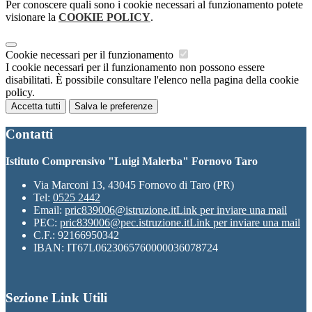
Per conoscere quali sono i cookie necessari al funzionamento potete
visionare la
COOKIE POLICY
.
Cookie necessari per il funzionamento
I cookie necessari per il funzionamento non possono essere
disabilitati. È possibile consultare l'elenco nella pagina della cookie
policy.
Accetta tutti
Salva le preferenze
Contatti
Istituto Comprensivo "Luigi Malerba" Fornovo Taro
Via Marconi 13, 43045 Fornovo di Taro (PR)
Tel:
0525 2442
Email:
pric839006@istruzione.it
Link per inviare una mail
PEC:
pric839006@pec.istruzione.it
Link per inviare una mail
C.F.: 92166950342
IBAN: IT67L0623065760000036078724
Sezione Link Utili