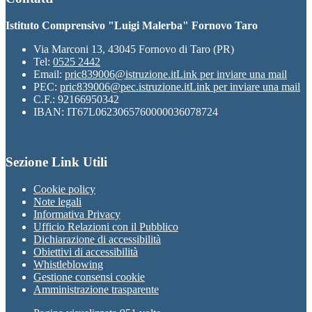
Istituto Comprensivo "Luigi Malerba" Fornovo Taro
Via Marconi 13, 43045 Fornovo di Taro (PR)
Tel:
0525 2442
Email:
pric839006@istruzione.it
Link per inviare una mail
PEC:
pric839006@pec.istruzione.it
Link per inviare una mail
C.F.: 92166950342
IBAN: IT67L0623065760000036078724
Sezione Link Utili
Cookie policy
Note legali
Informativa Privacy
Ufficio Relazioni con il Pubblico
Dichiarazione di accessibilità
Obiettivi di accessibilità
Whistleblowing
Gestione consensi cookie
Amministrazione trasparente